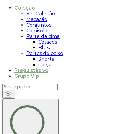
Coleção
Ver Coleção
Macacão
Conjuntos
Camisolas
Parte de cima
Casacos
Blusas
Partes de baixo
Shorts
Calça
Preguistêsivo
Grupo VIp