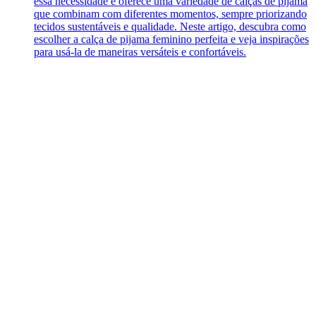
essa necessidade e oferece uma variedade de calças de pijama
que combinam com diferentes momentos, sempre priorizando
tecidos sustentáveis e qualidade. Neste artigo, descubra como
escolher a calça de pijama feminino perfeita e veja inspirações
para usá-la de maneiras versáteis e confortáveis.