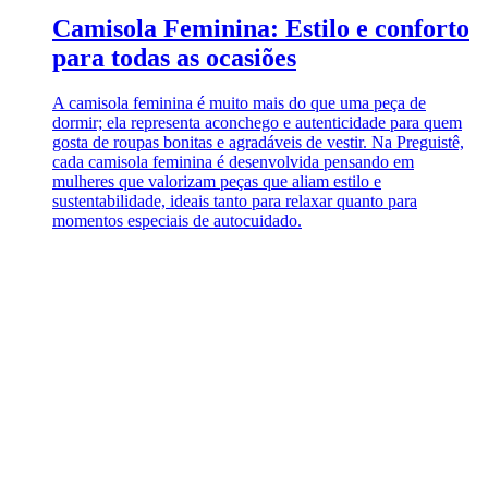
Camisola Feminina: Estilo e conforto
para todas as ocasiões
A camisola feminina é muito mais do que uma peça de
dormir; ela representa aconchego e autenticidade para quem
gosta de roupas bonitas e agradáveis de vestir. Na Preguistê,
cada camisola feminina é desenvolvida pensando em
mulheres que valorizam peças que aliam estilo e
sustentabilidade, ideais tanto para relaxar quanto para
momentos especiais de autocuidado.