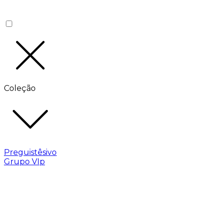
Coleção
Preguistêsivo
Grupo VIp