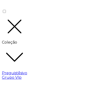
Coleção
Preguistêsivo
Grupo VIp