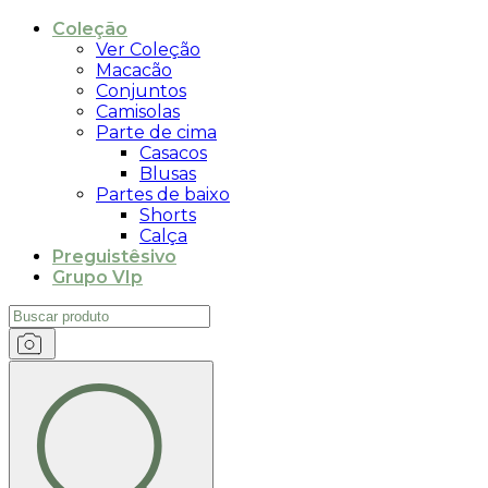
Coleção
Ver Coleção
Macacão
Conjuntos
Camisolas
Parte de cima
Casacos
Blusas
Partes de baixo
Shorts
Calça
Preguistêsivo
Grupo VIp