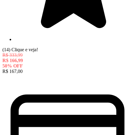
(14)
Clique e veja!
R$
333,99
R$
166,99
50
%
OFF
R$
167,00