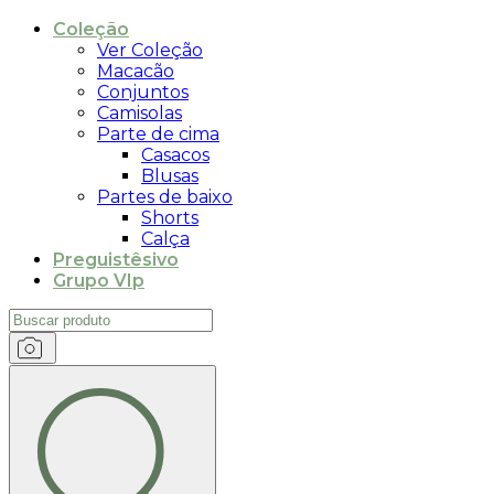
Coleção
Ver Coleção
Macacão
Conjuntos
Camisolas
Parte de cima
Casacos
Blusas
Partes de baixo
Shorts
Calça
Preguistêsivo
Grupo VIp