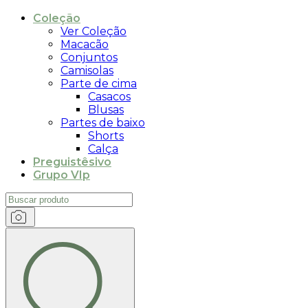
Coleção
Ver Coleção
Macacão
Conjuntos
Camisolas
Parte de cima
Casacos
Blusas
Partes de baixo
Shorts
Calça
Preguistêsivo
Grupo VIp