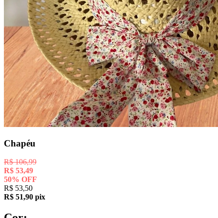
Chapéu
R$
106,99
R$
53,49
50
%
OFF
R$
53,50
R$
51,90
pix
Cor: