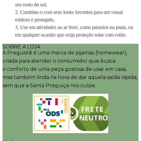
seu rosto do sol.
Combine-o com seus looks favoritos para um visual
estiloso e protegido.
Use em atividades ao ar livre, como passeios na praia, ou
em qualquer ocasião que exija proteção solar com estilo.
SOBRE A LOJA
A Preguistê é uma marca de pijamas (homewear),
criada para atender o consumidor que busca
o conforto de uma peça gostosa de usar em casa,
mas também linda na hora de dar aquela saída rápida,
sem que a Santa Preguiça nos culpe.