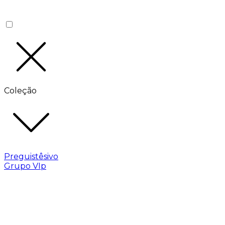
Coleção
Preguistêsivo
Grupo VIp