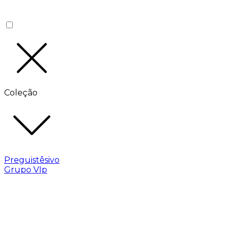
Coleção
Preguistêsivo
Grupo VIp