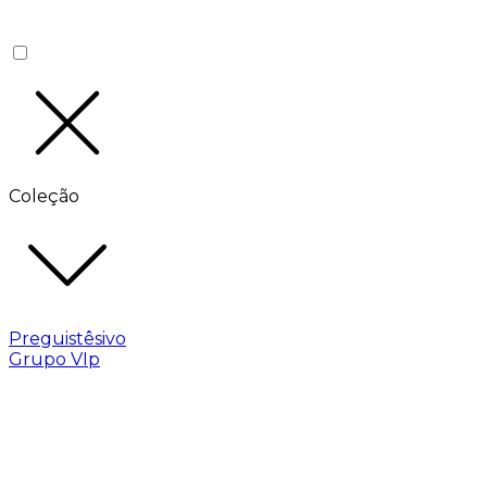
Coleção
Preguistêsivo
Grupo VIp