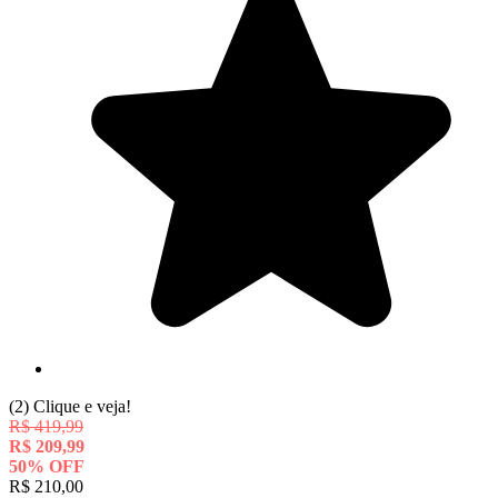
(2)
Clique e veja!
R$
419,99
R$
209,99
50
%
OFF
R$
210,00