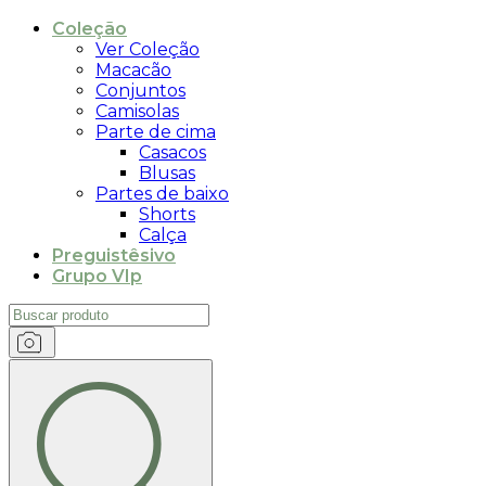
Coleção
Ver Coleção
Macacão
Conjuntos
Camisolas
Parte de cima
Casacos
Blusas
Partes de baixo
Shorts
Calça
Preguistêsivo
Grupo VIp