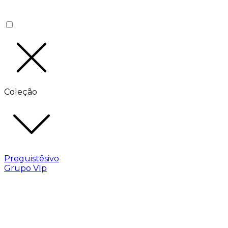
Coleção
Preguistêsivo
Grupo VIp