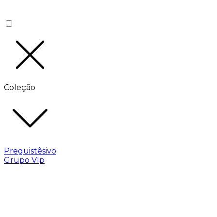
Coleção
Preguistêsivo
Grupo VIp